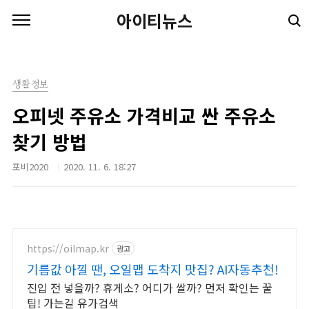
본문 바로가기
아이티뉴스
생활정보
오피넷 주유소 가격비교 싼 주유소
찾기 방법
포비2020
2020. 11. 6. 18:27
https://oilmap.kr
광고
기름값 아낄 땐, 오일맵 도착지 맛집? AI자동추천!
진입 전 넣을까? 휴게소? 어디가 쌀까? 먼저 확인는 꿀
팁! 가는길 유가검색